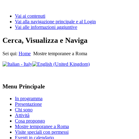
Vai ai contenuti
Vai alla navigazione principale e al Login
Vai alle informazioni aggiuntive
Cerca, Visualizza e Naviga
Sei qui:
Home
Mostre temporanee a Roma
Menu Principale
In programma
Presentazione
Chi sono
Attività
Cosa propongo
Mostre temporanee a Roma
Visite speciali con permessi
Eventi in calendario