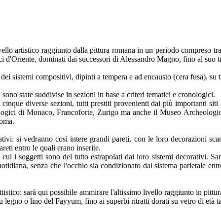
lo artistico raggiunto dalla pittura romana in un periodo compreso tra i
ici d'Oriente, dominati dai successori di Alessandro Magno, fino al suo 
a dei sistemi compositivi, dipinti a tempera e ad encausto (cera fusa), su t
sono state suddivise in sezioni in base a criteri tematici e cronologici.
inque diverse sezioni, tutti prestiti provenienti dai più importanti sit
ologici di Monaco, Francoforte, Zurigo ma anche il Museo Archeologico
Roma.
ivi: si vedranno così intere grandi pareti, con le loro decorazioni scand
eti entro le quali erano inserite.
cui i soggetti sono del tutto estrapolati dai loro sistemi decorativi. 
otidiana, senza che l'occhio sia condizionato dal sistema parietale entr
istico: sarà qui possibile ammirare l'altissimo livello raggiunto in pittur
legno o lino del Fayyum, fino ai superbi ritratti dorati su vetro di età ta