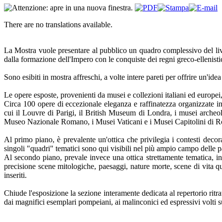
There are no translations available.
La Mostra vuole presentare al pubblico un quadro complessivo del livel
dalla formazione dell'Impero con le conquiste dei regni greco-ellenist
Sono esibiti in mostra affreschi, a volte intere pareti per offrire un'ide
Le opere esposte, provenienti da musei e collezioni italiani ed europei, 
Circa 100 opere di eccezionale eleganza e raffinatezza organizzate in c
cui il Louvre di Parigi, il British Museum di Londra, i musei arche
Museo Nazionale Romano, i Musei Vaticani e i Musei Capitolini di 
Al primo piano, è prevalente un'ottica che privilegia i contesti decorat
singoli "quadri" tematici sono qui visibili nel più ampio campo delle par
Al secondo piano, prevale invece una ottica strettamente tematica, in 
precisione scene mitologiche, paesaggi, nature morte, scene di vita qu
inseriti.
Chiude l'esposizione la sezione interamente dedicata al repertorio ritratt
dai magnifici esemplari pompeiani, ai malinconici ed espressivi volti su 