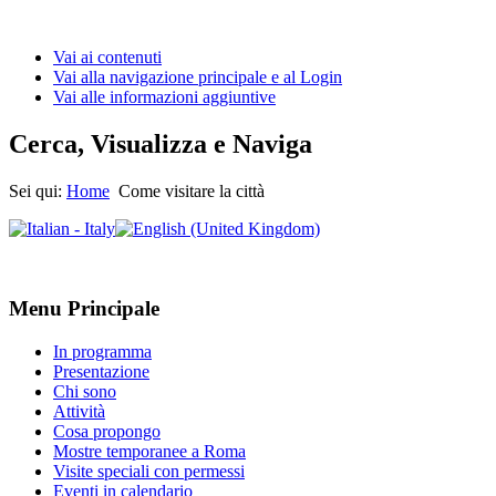
Vai ai contenuti
Vai alla navigazione principale e al Login
Vai alle informazioni aggiuntive
Cerca, Visualizza e Naviga
Sei qui:
Home
Come visitare la città
Menu Principale
In programma
Presentazione
Chi sono
Attività
Cosa propongo
Mostre temporanee a Roma
Visite speciali con permessi
Eventi in calendario