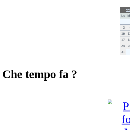
<
Lu
M
3
10
1
17
1
24
2
31
Che tempo fa ?