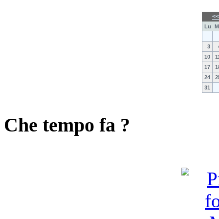
<
Lu
M
3
10
1
17
1
24
2
31
Che tempo fa ?