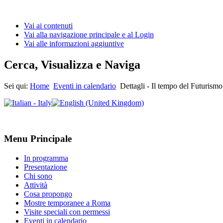
Vai ai contenuti
Vai alla navigazione principale e al Login
Vai alle informazioni aggiuntive
Cerca, Visualizza e Naviga
Sei qui:
Home
Eventi in calendario
Dettagli - Il tempo del Futurismo
Menu Principale
In programma
Presentazione
Chi sono
Attività
Cosa propongo
Mostre temporanee a Roma
Visite speciali con permessi
Eventi in calendario