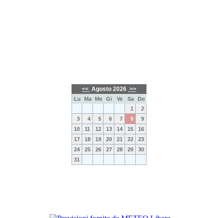
<<
Agosto 2026
>>
Lu
Ma
Me
Gi
Ve
Sa
Do
1
2
3
4
5
6
7
8
9
10
11
12
13
14
15
16
17
18
19
20
21
22
23
24
25
26
27
28
29
30
31