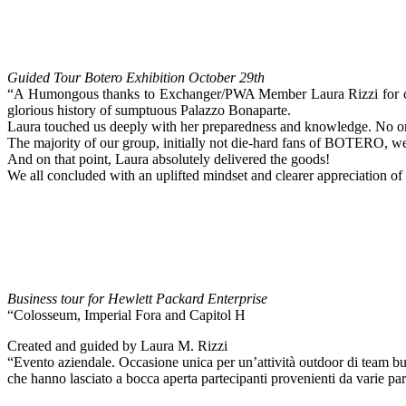
Guided Tour Botero Exhibition October 29th
“A Humongous thanks to Exchanger/PWA Member Laura Rizzi for cap
glorious history of sumptuous Palazzo Bonaparte.
Laura touched us deeply with her preparedness and knowledge. No on
The majority of our group, initially not die-hard fans of BOTERO, w
And on that point, Laura absolutely delivered the goods!
We all concluded with an uplifted mindset and clearer appreciatio
Business tour for Hewlett Packard Enterprise
“Colosseum, Imperial Fora and Capitol H
Created and guided by Laura M. Rizzi
“Evento aziendale. Occasione unica per un’attività outdoor di team bui
che hanno lasciato a bocca aperta partecipanti provenienti da varie pa