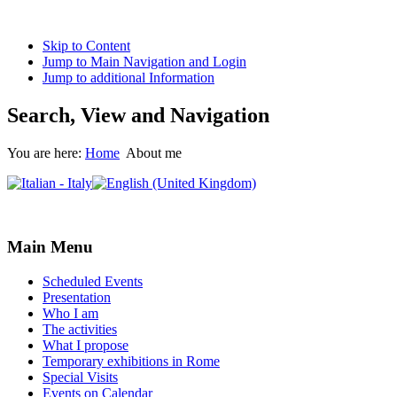
Skip to Content
Jump to Main Navigation and Login
Jump to additional Information
Search, View and Navigation
You are here:
Home
About me
Main Menu
Scheduled Events
Presentation
Who I am
The activities
What I propose
Temporary exhibitions in Rome
Special Visits
Events on Calendar