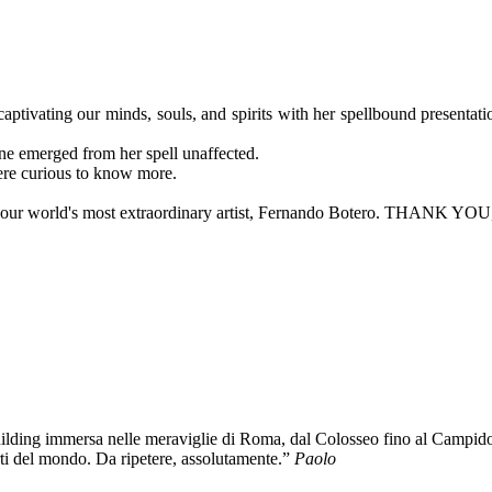
tivating our minds, souls, and spirits with her spellbound present
e emerged from her spell unaffected.
ere curious to know more.
n of our world's most extraordinary artist, Fernando Botero. THANK
lding immersa nelle meraviglie di Roma, dal Colosseo fino al Campidoglio
rti del mondo. Da ripetere, assolutamente.”
Paolo