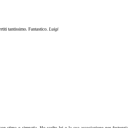
titi tantissimo. Fantastico.
Luigi
n stima e simpatia. Ho scelto lei e la sua associazione per festegg