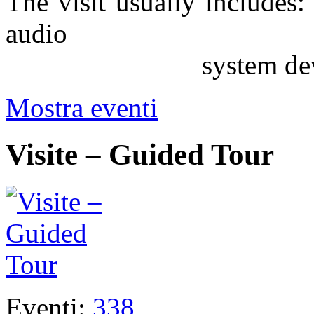
The visit usually includes: 
audio
system devic
Mostra eventi
Visite – Guided Tour
Eventi:
338