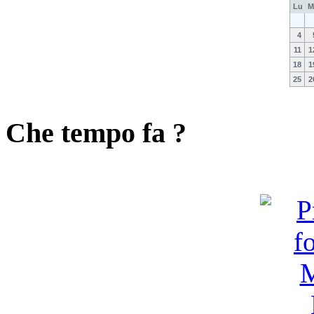
Lu
M
4
11
1
18
1
25
2
Che tempo fa ?